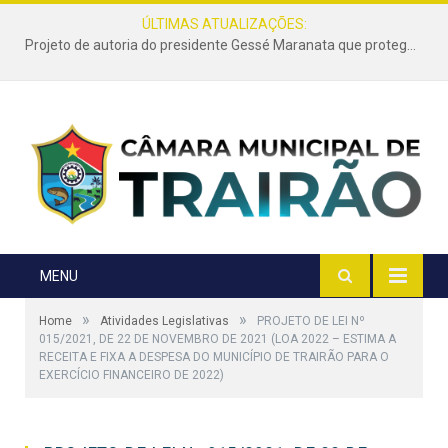
ÚLTIMAS ATUALIZAÇÕES:
Projeto de autoria do presidente Gessé Maranata que protege as estradas vicinais de Trairão é transformado em lei
MENU
»
»
Home
Atividades Legislativas
PROJETO DE LEI Nº
015/2021, DE 22 DE NOVEMBRO DE 2021 (LOA 2022 – ESTIMA A
RECEITA E FIXA A DESPESA DO MUNICÍPIO DE TRAIRÃO PARA O
EXERCÍCIO FINANCEIRO DE 2022)