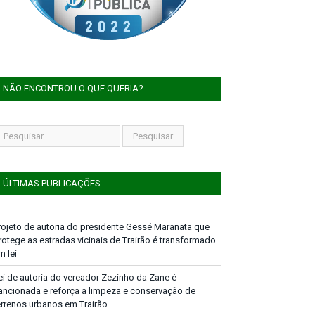
NÃO ENCONTROU O QUE QUERIA?
ÚLTIMAS PUBLICAÇÕES
rojeto de autoria do presidente Gessé Maranata que
rotege as estradas vicinais de Trairão é transformado
m lei
ei de autoria do vereador Zezinho da Zane é
ancionada e reforça a limpeza e conservação de
errenos urbanos em Trairão