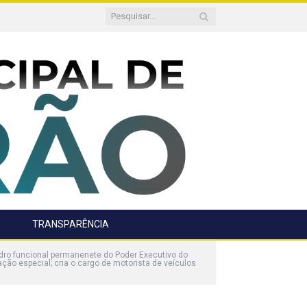
TRANSPARÊNCIA
ro funcional permanenete do Poder Executivo do
ção especial; cria o cargo de motorista de veículos