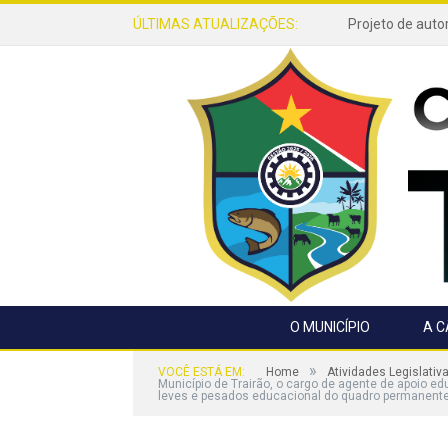
ÚLTIMAS ATUALIZAÇÕES:
O MUNICÍPIO
A 
»
VOCÊ ESTÁ EM:
Home
Atividades Legislativ
Município de Trairão, o cargo de agente de apoio ed
leves e pesados educacional do quadro permanente 