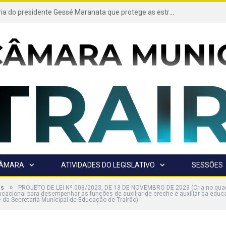
Projeto de autoria do presidente Gessé Maranata que protege as estradas vicinais de Trairão é transformado em lei
CÂMARA
ATIVIDADES DO LEGISLATIVO
SESSÕES
»
as
PROJETO DE LEI Nº 008/2023, DE 13 DE NOVEMBRO DE 2023 (Cria no quad
ucacional para desempenhar as funções de auxiliar de creche e auxiliar da educa
da Secretaria Municipal de Educação de Trairão)