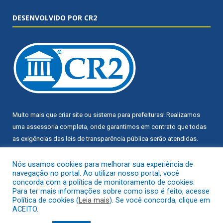
DESENVOLVIDO POR CR2
Muito mais que
criar site
ou
sistema para prefeituras
! Realizamos
uma
assessoria
completa, onde garantimos em contrato que todas
as exigências das
leis de transparência pública
serão atendidas.
Conheça o
PNTP
e o
Radar da Transparência Pública
Nós usamos cookies para melhorar sua experiência de
navegação no portal. Ao utilizar nosso portal, você
concorda com a política de monitoramento de cookies.
Para ter mais informações sobre como isso é feito, acesse
Política de cookies (
Leia mais
). Se você concorda, clique em
ACEITO.
Todos os direitos reservados a Câmara Municipal de Trairão.