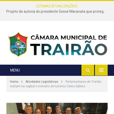
ÚLTIMAS ATUALIZAÇÕES:
Projeto de autoria do presidente Gessé Maranata que protege as estradas vicinais de Trairão é transformado em lei
MENU
»
»
Home
Atividades Legislativas
Parlamentares de Trairão
visitam na capital o ministro do turismo Celso Sabino