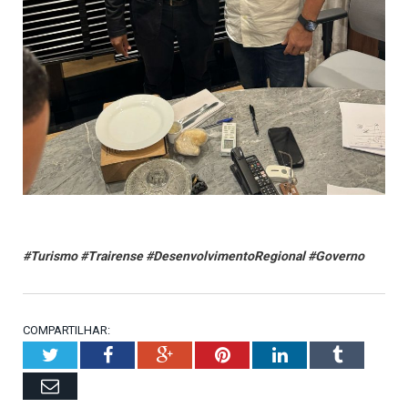
#Turismo #Trairense #DesenvolvimentoRegional #Governo
COMPARTILHAR:
Twitter
Facebook
Google+
Pinterest
LinkedIn
Tumblr
Email