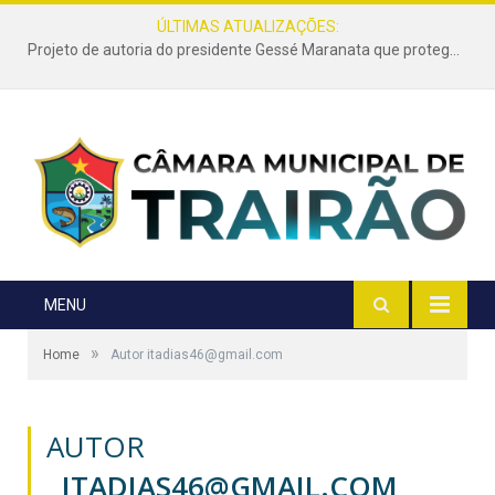
ÚLTIMAS ATUALIZAÇÕES:
Projeto de autoria do presidente Gessé Maranata que protege as estradas vicinais de Trairão é transformado em lei
MENU
»
Home
Autor itadias46@gmail.com
AUTOR
ITADIAS46@GMAIL.COM