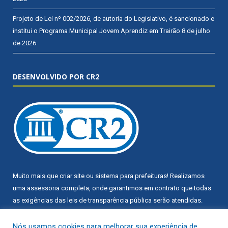
Projeto de Lei nº 002/2026, de autoria do Legislativo, é sancionado e
institui o Programa Municipal Jovem Aprendiz em Trairão
8 de julho
de 2026
DESENVOLVIDO POR CR2
Muito mais que
criar site
ou
sistema para prefeituras
! Realizamos
uma
assessoria
completa, onde garantimos em contrato que todas
as exigências das
leis de transparência pública
serão atendidas.
Conheça o
PNTP
e o
Radar da Transparência Pública
Nós usamos cookies para melhorar sua experiência de