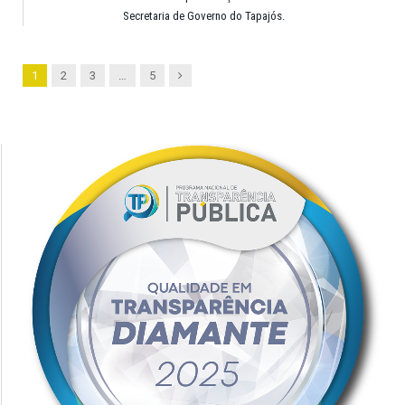
Secretaria de Governo do Tapajós.
Next
1
2
3
…
5