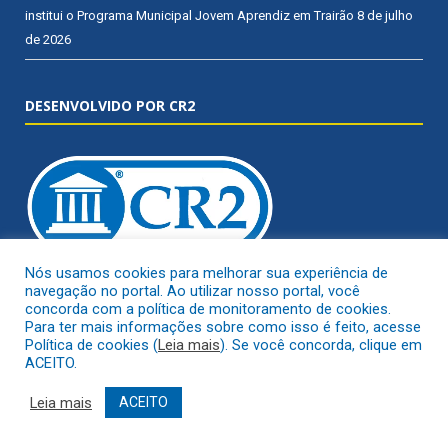
institui o Programa Municipal Jovem Aprendiz em Trairão
8 de julho
de 2026
DESENVOLVIDO POR CR2
Nós usamos cookies para melhorar sua experiência de
navegação no portal. Ao utilizar nosso portal, você
Muito mais que
criar site
ou
sistema para prefeituras
! Realizamos
concorda com a política de monitoramento de cookies.
uma
assessoria
completa, onde garantimos em contrato que todas
Para ter mais informações sobre como isso é feito, acesse
Política de cookies (
Leia mais
). Se você concorda, clique em
as exigências das
leis de transparência pública
serão atendidas.
ACEITO.
Conheça o
PNTP
e o
Radar da Transparência Pública
Leia mais
ACEITO