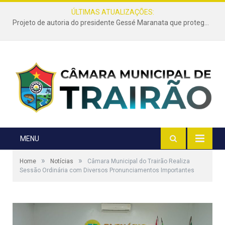
ÚLTIMAS ATUALIZAÇÕES:
Lei de autoria do vereador Zezinho da Zane é sancionada e reforça a limpeza e conservação de terrenos urbanos em Trairão
MENU
»
»
Home
Notícias
Câmara Municipal do Trairão Realiza
Sessão Ordinária com Diversos Pronunciamentos Importantes