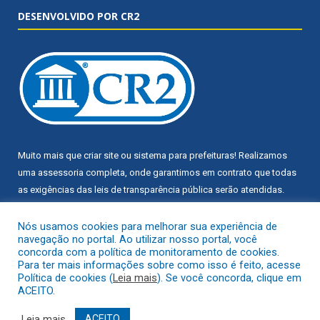
DESENVOLVIDO POR CR2
Muito mais que
criar site
ou
sistema para prefeituras
! Realizamos
uma
assessoria
completa, onde garantimos em contrato que todas
as exigências das
leis de transparência pública
serão atendidas.
Conheça o
PNTP
e o
Radar da Transparência Pública
Nós usamos cookies para melhorar sua experiência de
navegação no portal. Ao utilizar nosso portal, você
concorda com a política de monitoramento de cookies.
Para ter mais informações sobre como isso é feito, acesse
Política de cookies (
Leia mais
). Se você concorda, clique em
ACEITO.
Todos os direitos reservados a Câmara Municipal de Trairão.
Leia mais
ACEITO