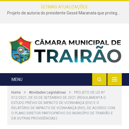
ÚLTIMAS ATUALIZAÇÕES:
Projeto de autoria do presidente Gessé Maranata que protege as estradas vicinais de Trairão é transformado em lei
MENU
»
»
Home
Atividades Legislativas
PROJETO DE LEI Nº
012/2021, DE 03 DE SETEMBRO DE 2021 (REGULAMENTA O
ESTUDO PRÉVIO DE IMPACTO DE VIZINHANÇA (EIV) E O
RELATÓRIO DE IMPACTO DE VIZINHANÇA (RIV), DE ACORDO COM
O PLANO DIRETOR PARTICIPATIVO DO MUNICÍPIO DE TRAIRÃO E
DÁ OUTRAS PROVIDÊNCIAS.)