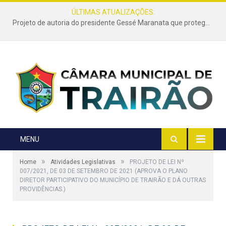
ÚLTIMAS ATUALIZAÇÕES:
Projeto de autoria do presidente Gessé Maranata que protege as estradas vicinais de Trairão é transformado em lei
MENU
»
»
Home
Atividades Legislativas
PROJETO DE LEI Nº
007/2021, DE 03 DE SETEMBRO DE 2021 (APROVA O PLANO
DIRETOR PARTICIPATIVO DO MUNICÍPIO DE TRAIRÃO E DÁ OUTRAS
PROVIDÊNCIAS.)