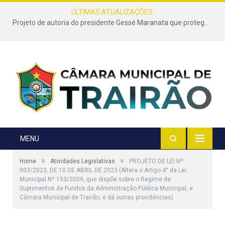
ÚLTIMAS ATUALIZAÇÕES:
Projeto de autoria do presidente Gessé Maranata que protege as estradas vicinais de Trairão é transformado em lei
MENU
»
»
Home
Atividades Legislativas
PROJETO DE LEI Nº
003/2023, DE 10 DE ABRIL DE 2023 (Altera o Artigo 4° da Lei
Municipal Nº 153/2009, que dispõe sobre o Regime de
Suprimentos de Fundos da Administração Pública Municipal, e
Câmara Municipal de Trairão, e dá outras providências)