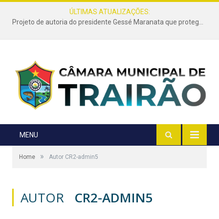
ÚLTIMAS ATUALIZAÇÕES:
Projeto de autoria do presidente Gessé Maranata que protege as estradas vicinais de Trairão é transformado em lei
MENU
»
Home
Autor CR2-admin5
AUTOR
CR2-ADMIN5