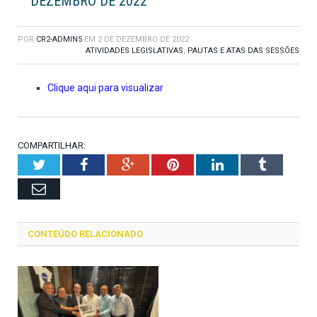
DEZEMBRO DE 2022
POR
CR2-ADMIN5
EM
2 DE DEZEMBRO DE 2022
ATIVIDADES LEGISLATIVAS
,
PAUTAS E ATAS DAS SESSÕES
Clique aqui para visualizar
COMPARTILHAR:
Twitter
Facebook
Google+
Pinterest
LinkedIn
Tumblr
Email
CONTEÚDO RELACIONADO