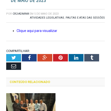
DE MAIO DE 2023
POR
CR2-ADMIN8
EM
5 DE MAIO DE 2023
ATIVIDADES LEGISLATIVAS
,
PAUTAS E ATAS DAS SESSÕES
Clique aqui para visualizar
COMPARTILHAR:
Twitter
Facebook
Google+
Pinterest
LinkedIn
Tumblr
Email
CONTEÚDO RELACIONADO