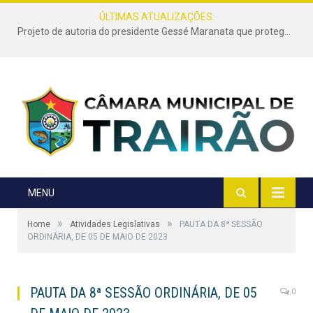
ÚLTIMAS ATUALIZAÇÕES:
Projeto de autoria do presidente Gessé Maranata que protege as estradas vicinais de Trairão é transformado em lei
MENU
»
»
Home
Atividades Legislativas
PAUTA DA 8ª SESSÃO
ORDINÁRIA, DE 05 DE MAIO DE 2023
PAUTA DA 8ª SESSÃO ORDINÁRIA, DE 05
0