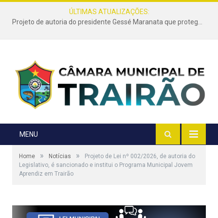
ÚLTIMAS ATUALIZAÇÕES:
Projeto de autoria do presidente Gessé Maranata que protege as estradas vicinais de Trairão é transformado em lei
MENU
»
»
Home
Notícias
Projeto de Lei nº 002/2026, de autoria do
Legislativo, é sancionado e institui o Programa Municipal Jovem
Aprendiz em Trairão