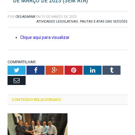
DE MARÇO DE 2023 (SEM ATA)
POR
CR2-ADMIN8
EM
31 DE MARÇO DE 2023
ATIVIDADES LEGISLATIVAS
,
PAUTAS E ATAS DAS SESSÕES
Clique aqui para visualizar
COMPARTILHAR:
Twitter
Facebook
Google+
Pinterest
LinkedIn
Tumblr
Email
CONTEÚDO RELACIONADO