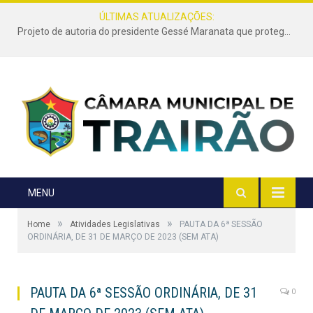
ÚLTIMAS ATUALIZAÇÕES:
Projeto de autoria do presidente Gessé Maranata que protege as estradas vicinais de Trairão é transformado em lei
MENU
»
»
Home
Atividades Legislativas
PAUTA DA 6ª SESSÃO
ORDINÁRIA, DE 31 DE MARÇO DE 2023 (SEM ATA)
PAUTA DA 6ª SESSÃO ORDINÁRIA, DE 31
0