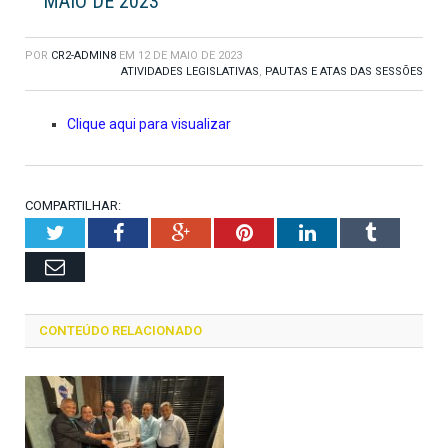
MAIO DE 2023
POR
CR2-ADMIN8
EM
12 DE MAIO DE 2023
ATIVIDADES LEGISLATIVAS
,
PAUTAS E ATAS DAS SESSÕES
Clique aqui para visualizar
COMPARTILHAR:
Twitter
Facebook
Google+
Pinterest
LinkedIn
Tumblr
Email
CONTEÚDO RELACIONADO