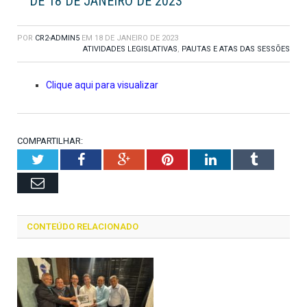
DE 18 DE JANEIRO DE 2023
POR
CR2-ADMIN5
EM
18 DE JANEIRO DE 2023
ATIVIDADES LEGISLATIVAS
,
PAUTAS E ATAS DAS SESSÕES
Clique aqui para visualizar
COMPARTILHAR:
Twitter
Facebook
Google+
Pinterest
LinkedIn
Tumblr
Email
CONTEÚDO RELACIONADO