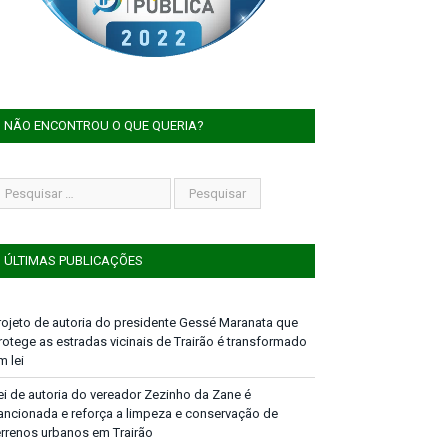
NÃO ENCONTROU O QUE QUERIA?
ÚLTIMAS PUBLICAÇÕES
rojeto de autoria do presidente Gessé Maranata que
rotege as estradas vicinais de Trairão é transformado
m lei
ei de autoria do vereador Zezinho da Zane é
ancionada e reforça a limpeza e conservação de
errenos urbanos em Trairão