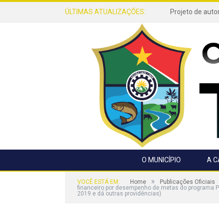
ÚLTIMAS ATUALIZAÇÕES:
O MUNICÍPIO
A 
»
VOCÊ ESTÁ EM:
Home
Publicações Oficiais
financeiro por desempenho de metas do programa Pre
2019 e dá outras providências)