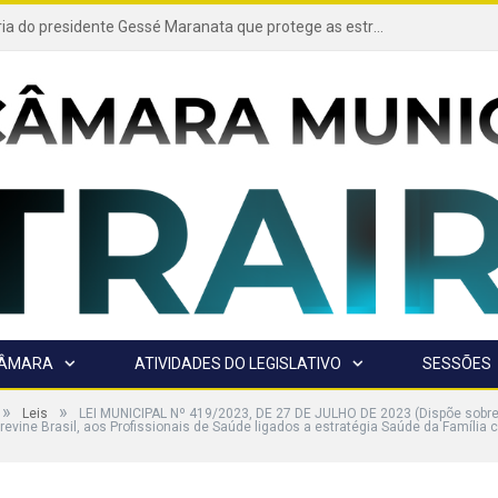
Projeto de autoria do presidente Gessé Maranata que protege as estradas vicinais de Trairão é transformado em lei
CÂMARA
ATIVIDADES DO LEGISLATIVO
SESSÕES
»
»
Leis
LEI MUNICIPAL Nº 419/2023, DE 27 DE JULHO DE 2023 (Dispõe sobr
vine Brasil, aos Profissionais de Saúde ligados a estratégia Saúde da Família 