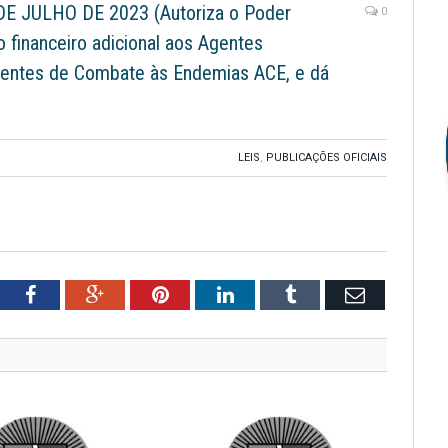
DE JULHO DE 2023 (Autoriza o Poder
0
o financeiro adicional aos Agentes
gentes de Combate às Endemias ACE, e dá
LEIS
,
PUBLICAÇÕES OFICIAIS
tter
Facebook
Google+
Pinterest
LinkedIn
Tumblr
Email