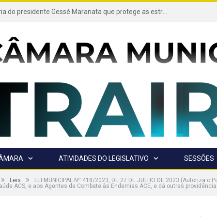
Projeto de autoria do presidente Gessé Maranata que protege as estradas vicinais de Trairão é transformado em lei
CÂMARA
ATIVIDADES DO LEGISLATIVO
SESSÕES
»
»
Leis
LEI MUNICIPAL Nº 418/2023, DE 27 DE JULHO DE 2023 (Autoriza o Po
Saúde ACS, e aos Agentes de Combate às Endemias ACE, e dá outras providência