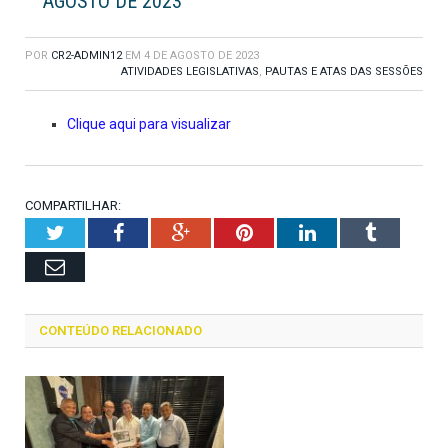
AGOSTO DE 2023
POR
CR2-ADMIN12
EM
4 DE AGOSTO DE 2023
ATIVIDADES LEGISLATIVAS
,
PAUTAS E ATAS DAS SESSÕES
Clique aqui para visualizar
COMPARTILHAR:
Twitter
Facebook
Google+
Pinterest
LinkedIn
Tumblr
Email
CONTEÚDO RELACIONADO