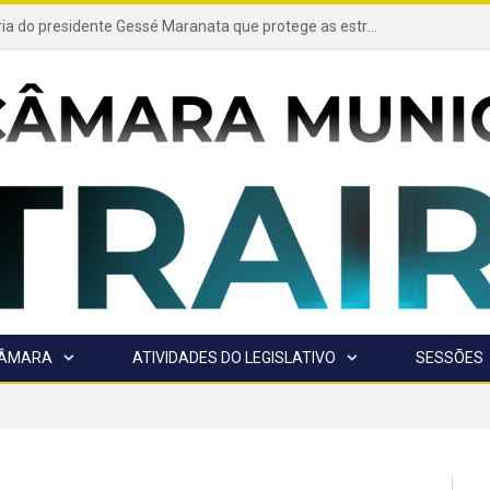
Projeto de autoria do presidente Gessé Maranata que protege as estradas vicinais de Trairão é transformado em lei
CÂMARA
ATIVIDADES DO LEGISLATIVO
SESSÕES