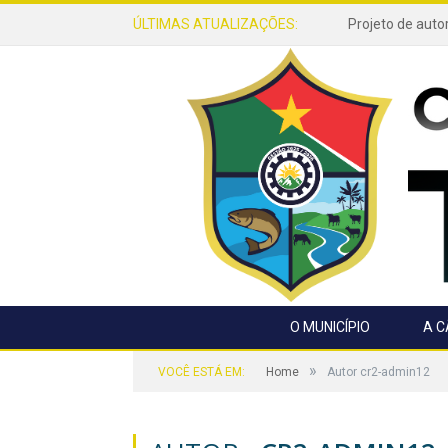
ÚLTIMAS ATUALIZAÇÕES:
O MUNICÍPIO
A 
»
VOCÊ ESTÁ EM:
Home
Autor cr2-admin12