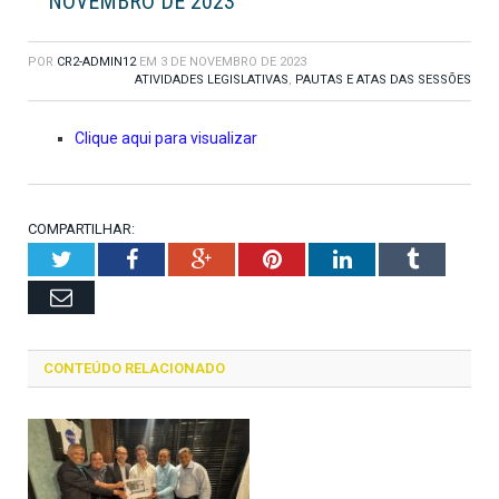
NOVEMBRO DE 2023
POR
CR2-ADMIN12
EM
3 DE NOVEMBRO DE 2023
ATIVIDADES LEGISLATIVAS
,
PAUTAS E ATAS DAS SESSÕES
Clique aqui para visualizar
COMPARTILHAR:
Twitter
Facebook
Google+
Pinterest
LinkedIn
Tumblr
Email
CONTEÚDO RELACIONADO