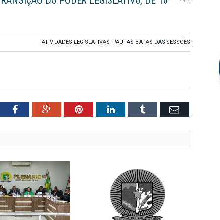
RANSIÇÃO DO PODER LEGISLATIVO, DE 10
ATIVIDADES LEGISLATIVAS
,
PAUTAS E ATAS DAS SESSÕES
tter
Facebook
Google+
Pinterest
LinkedIn
Tumblr
Email