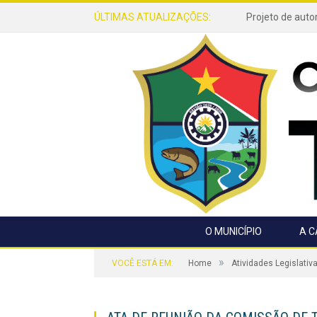
ÚLTIMAS ATUALIZAÇÕES:
O MUNICÍPIO
A 
»
VOCÊ ESTÁ EM:
Home
Atividades Legislativ