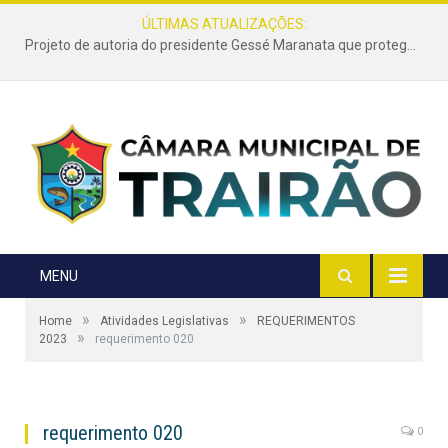
ÚLTIMAS ATUALIZAÇÕES:
Projeto de autoria do presidente Gessé Maranata que protege as estradas vicinais de Trairão é transformado em lei
MENU
»
»
Home
Atividades Legislativas
REQUERIMENTOS
»
2023
requerimento 020
requerimento 020
0