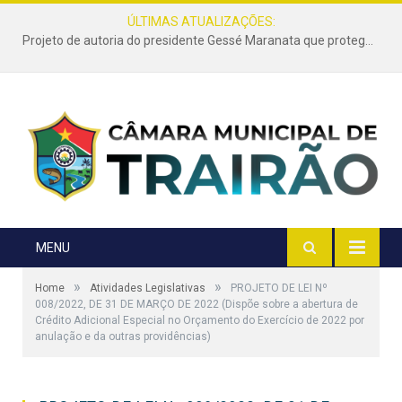
ÚLTIMAS ATUALIZAÇÕES:
Projeto de autoria do presidente Gessé Maranata que protege as estradas vicinais de Trairão é transformado em lei
MENU
»
»
Home
Atividades Legislativas
PROJETO DE LEI Nº
008/2022, DE 31 DE MARÇO DE 2022 (Dispõe sobre a abertura de
Crédito Adicional Especial no Orçamento do Exercício de 2022 por
anulação e da outras providências)