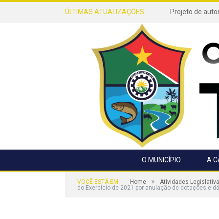
ÚLTIMAS ATUALIZAÇÕES:
O MUNICÍPIO
A 
»
VOCÊ ESTÁ EM:
Home
Atividades Legislativ
do Exercício de 2021 por anulação de dotações e dá