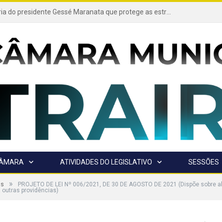
Projeto de autoria do presidente Gessé Maranata que protege as estradas vicinais de Trairão é transformado em lei
CÂMARA
ATIVIDADES DO LEGISLATIVO
SESSÕES
»
as
PROJETO DE LEI Nº 006/2021, DE 30 DE AGOSTO DE 2021 (Dispõe sobre abe
 outras providências)