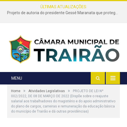
ÚLTIMAS ATUALIZAÇÕES:
Projeto de autoria do presidente Gessé Maranata que protege as estradas vicinais de Trairão é transformado em lei
MENU
»
»
Home
Atividades Legislativas
PROJETO DE LEI Nº
002/2022, DE 08 DE MARÇO DE 2022 (Dispõe sobre o reajuste
salarial aos trabalhadores do magistério e do apoio administrativo
do plano de cargos, carreiras e remuneração da educação básica
do município de Trairão e dá outras providências)