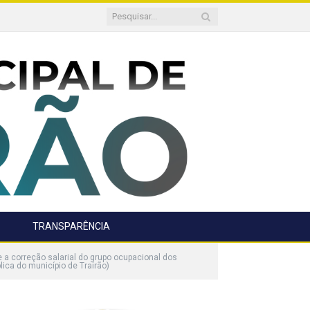
TRANSPARÊNCIA
a correção salarial do grupo ocupacional dos
ica do município de Trairão)