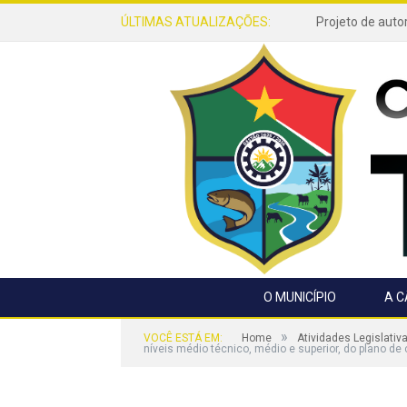
ÚLTIMAS ATUALIZAÇÕES:
O MUNICÍPIO
A 
»
VOCÊ ESTÁ EM:
Home
Atividades Legislativ
níveis médio técnico, médio e superior, do plano d