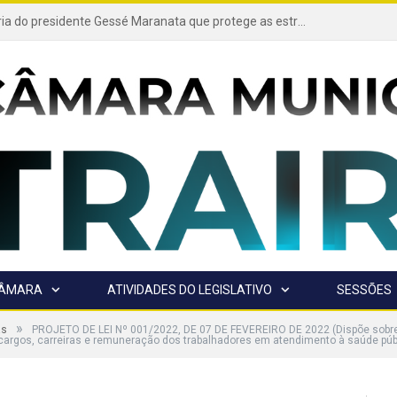
Projeto de autoria do presidente Gessé Maranata que protege as estradas vicinais de Trairão é transformado em lei
CÂMARA
ATIVIDADES DO LEGISLATIVO
SESSÕES
»
as
PROJETO DE LEI Nº 001/2022, DE 07 DE FEVEREIRO DE 2022 (Dispõe sobre 
e cargos, carreiras e remuneração dos trabalhadores em atendimento à saúde públ