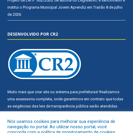
Projeto de Lei nº 002/2026, de autoria do Legislativo, é sancionado e
institui o Programa Municipal Jovem Aprendiz em Trairão
8 de julho
de 2026
DESENVOLVIDO POR CR2
Muito mais que
criar site
ou
sistema para prefeituras
! Realizamos
uma
assessoria
completa, onde garantimos em contrato que todas
as exigências das
leis de transparência pública
serão atendidas.
Conheça o
PNTP
e o
Radar da Transparência Pública
Nós usamos cookies para melhorar sua experiência de
navegação no portal. Ao utilizar nosso portal, você
concorda com a política de monitoramento de cookies.