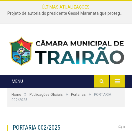
ÚLTIMAS ATUALIZAÇÕES:
Projeto de autoria do presidente Gessé Maranata que protege as estradas vicinais de Trairão é transformado em lei
MENU
»
»
»
Home
Publicações Oficiais
Portarias
PORTARIA
002/2025
PORTARIA 002/2025
0