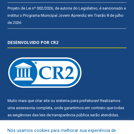
Projeto de Lei nº 002/2026, de autoria do Legislativo, é sancionado e
institui o Programa Municipal Jovem Aprendiz em Trairão
8 de julho
de 2026
DESENVOLVIDO POR CR2
Muito mais que
criar site
ou
sistema para prefeituras
! Realizamos
uma
assessoria
completa, onde garantimos em contrato que todas
as exigências das
leis de transparência pública
serão atendidas.
Conheça o
PNTP
e o
Radar da Transparência Pública
Nós usamos cookies para melhorar sua experiência de