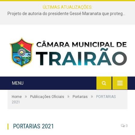
ÚLTIMAS ATUALIZAÇÕES:
Projeto de autoria do presidente Gessé Maranata que protege as estradas vicinais de Trairão é transformado em lei
MENU
»
»
»
Home
Publicações Oficiais
Portarias
PORTARIAS
2021
PORTARIAS 2021
0