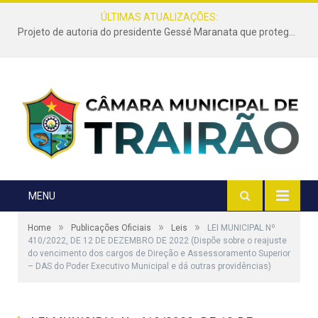
ÚLTIMAS ATUALIZAÇÕES:
Projeto de autoria do presidente Gessé Maranata que protege as estradas vicinais de Trairão é transformado em lei
MENU
»
»
»
Home
Publicações Oficiais
Leis
LEI MUNICIPAL Nº
410/2022, DE 12 DE DEZEMBRO DE 2022 (Dispõe sobre o reajuste
do vencimento dos cargos de Direção e Assessoramento Superior
– DAS do Poder Executivo Municipal e dá outras providências)