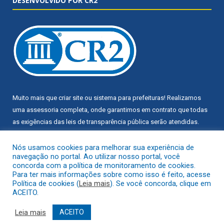
DESENVOLVIDO POR CR2
Muito mais que
criar site
ou
sistema para prefeituras
! Realizamos
uma
assessoria
completa, onde garantimos em contrato que todas
as exigências das
leis de transparência pública
serão atendidas.
Conheça o
PNTP
e o
Radar da Transparência Pública
Nós usamos cookies para melhorar sua experiência de
navegação no portal. Ao utilizar nosso portal, você
concorda com a política de monitoramento de cookies.
Para ter mais informações sobre como isso é feito, acesse
Política de cookies (
Leia mais
). Se você concorda, clique em
ACEITO.
Todos os direitos reservados a Câmara Municipal de Trairão.
Leia mais
ACEITO
Mapa do Site
Acessar Área Administrativa
Acessar Webmail