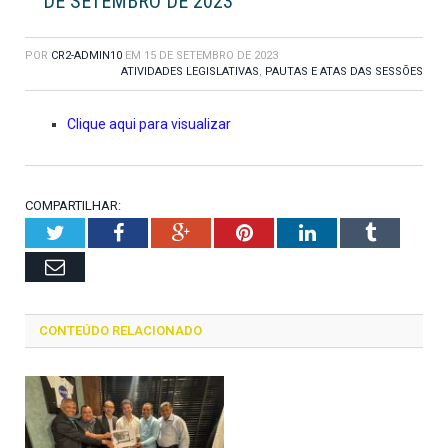
DE SETEMBRO DE 2023
POR
CR2-ADMIN10
EM
15 DE SETEMBRO DE 2023
ATIVIDADES LEGISLATIVAS
,
PAUTAS E ATAS DAS SESSÕES
Clique aqui para visualizar
COMPARTILHAR:
Twitter
Facebook
Google+
Pinterest
LinkedIn
Tumblr
Email
CONTEÚDO RELACIONADO