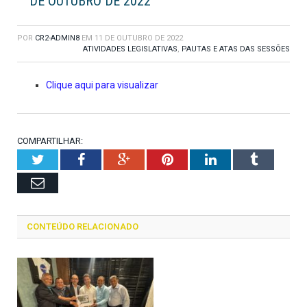
DE OUTUBRO DE 2022
POR
CR2-ADMIN8
EM
11 DE OUTUBRO DE 2022
ATIVIDADES LEGISLATIVAS
,
PAUTAS E ATAS DAS SESSÕES
Clique aqui para visualizar
COMPARTILHAR:
Twitter
Facebook
Google+
Pinterest
LinkedIn
Tumblr
Email
CONTEÚDO RELACIONADO