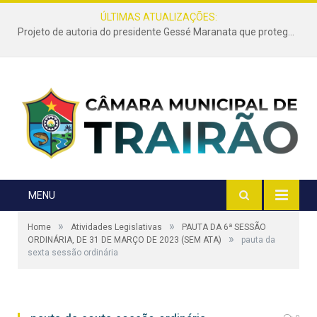
ÚLTIMAS ATUALIZAÇÕES:
Projeto de autoria do presidente Gessé Maranata que protege as estradas vicinais de Trairão é transformado em lei
MENU
»
»
Home
Atividades Legislativas
PAUTA DA 6ª SESSÃO
»
ORDINÁRIA, DE 31 DE MARÇO DE 2023 (SEM ATA)
pauta da
sexta sessão ordinária