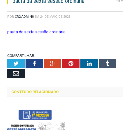
pauta da sexta sessão ordinária
0
POR
CR2-ADMIN8
EM
24 DE MAIO DE 2023
pauta da sexta sessão ordinária
COMPARTILHAR:
Twitter
Facebook
Google+
Pinterest
LinkedIn
Tumblr
Email
CONTEÚDO RELACIONADO