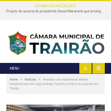
ÚLTIMAS ATUALIZAÇÕES:
Projeto de autoria do presidente Gessé Maranata que protege as estradas vicinais de Trairão é transformado em lei
MENU
»
»
Home
Notícias
Reunião com esportistas debate
fortalecimento da Copa Rodrigo Coutinho e futuro do esporte em
Trairão