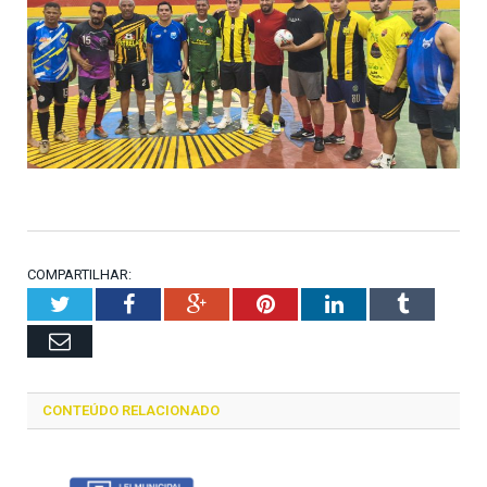
COMPARTILHAR:
Twitter
Facebook
Google+
Pinterest
LinkedIn
Tumblr
Email
CONTEÚDO RELACIONADO