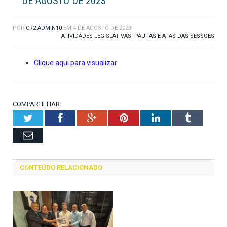
DE AGOSTO DE 2023
POR
CR2-ADMIN10
EM
4 DE AGOSTO DE 2023
ATIVIDADES LEGISLATIVAS
,
PAUTAS E ATAS DAS SESSÕES
Clique aqui para visualizar
COMPARTILHAR:
Twitter
Facebook
Google+
Pinterest
LinkedIn
Tumblr
Email
CONTEÚDO RELACIONADO