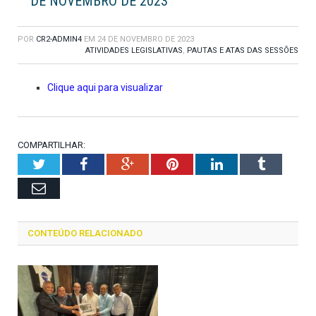
DE NOVEMBRO DE 2023
POR
CR2-ADMIN4
EM
24 DE NOVEMBRO DE 2023
ATIVIDADES LEGISLATIVAS
,
PAUTAS E ATAS DAS SESSÕES
Clique aqui para visualizar
COMPARTILHAR:
Twitter
Facebook
Google+
Pinterest
LinkedIn
Tumblr
Email
CONTEÚDO RELACIONADO