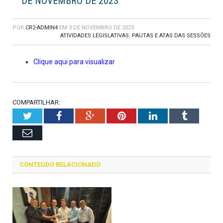
DE NOVEMBRO DE 2023
POR
CR2-ADMIN4
EM
3 DE NOVEMBRO DE 2023
ATIVIDADES LEGISLATIVAS
,
PAUTAS E ATAS DAS SESSÕES
Clique aqui para visualizar
COMPARTILHAR:
Twitter
Facebook
Google+
Pinterest
LinkedIn
Tumblr
Email
CONTEÚDO RELACIONADO