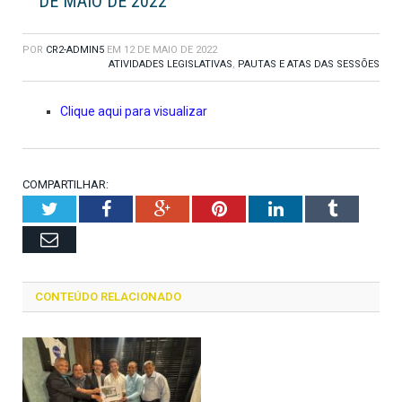
DE MAIO DE 2022
POR
CR2-ADMIN5
EM
12 DE MAIO DE 2022
ATIVIDADES LEGISLATIVAS
,
PAUTAS E ATAS DAS SESSÕES
Clique aqui para visualizar
COMPARTILHAR:
Twitter
Facebook
Google+
Pinterest
LinkedIn
Tumblr
Email
CONTEÚDO RELACIONADO