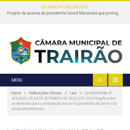
ÚLTIMAS ATUALIZAÇÕES:
Projeto de autoria do presidente Gessé Maranata que protege as estradas vicinais de Trairão é transformado em lei
MENU
»
»
»
Home
Publicações Oficiais
Leis
LEI MUNICIPAL Nº
420/2023, DE 04 DE SETEMBRO DE 2023 (LDO 2024 Dispõe sobre
as diretrizes para a elaboração da Lei Orçamentária de 2024 e dá
outras providências)