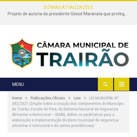
ÚLTIMAS ATUALIZAÇÕES:
Projeto de autoria do presidente Gessé Maranata que protege as estradas vicinais de Trairão é transformado em lei
MENU
»
»
»
Home
Publicações Oficiais
Leis
LEI MUNICIPAL Nº
382/2021 (Dispõe sobre a criação dos componentes do Município
de Trairão, Estada do Pará, do Sistema Nacional de Segurança
Alimentar e Nutricional – SISAN, define os parâmetros para a
elaboração e implementação do plano municipal de segurança
alimentar e nutricional e dá outras providências)