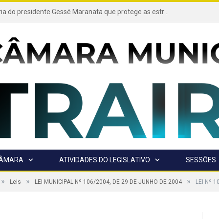
Projeto de autoria do presidente Gessé Maranata que protege as estradas vicinais de Trairão é transformado em lei
CÂMARA
ATIVIDADES DO LEGISLATIVO
SESSÕES
»
»
»
Leis
LEI MUNICIPAL Nº 106/2004, DE 29 DE JUNHO DE 2004
LEI Nº 1