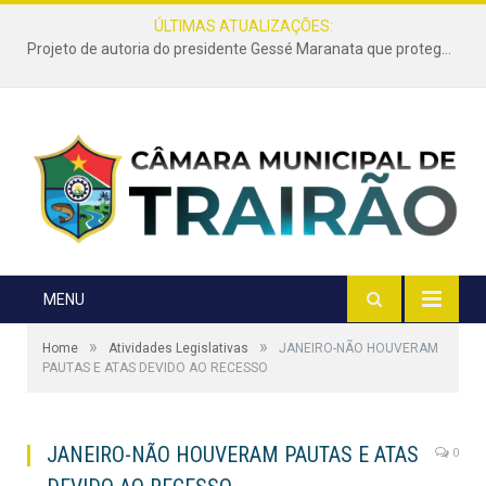
ÚLTIMAS ATUALIZAÇÕES:
Projeto de autoria do presidente Gessé Maranata que protege as estradas vicinais de Trairão é transformado em lei
MENU
»
»
Home
Atividades Legislativas
JANEIRO-NÃO HOUVERAM
PAUTAS E ATAS DEVIDO AO RECESSO
JANEIRO-NÃO HOUVERAM PAUTAS E ATAS
0