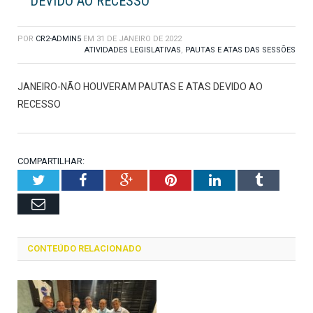
DEVIDO AO RECESSO
POR
CR2-ADMIN5
EM
31 DE JANEIRO DE 2022
ATIVIDADES LEGISLATIVAS
,
PAUTAS E ATAS DAS SESSÕES
JANEIRO-NÃO HOUVERAM PAUTAS E ATAS DEVIDO AO
RECESSO
COMPARTILHAR:
Twitter
Facebook
Google+
Pinterest
LinkedIn
Tumblr
Email
CONTEÚDO RELACIONADO