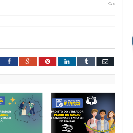
0
tter
Facebook
Google+
Pinterest
LinkedIn
Tumblr
Email