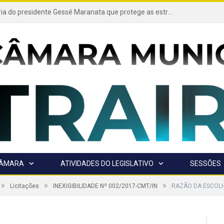
Projeto de autoria do presidente Gessé Maranata que protege as estradas vicinais de Trairão é transformado em lei
CÂMARA
ATIVIDADES DO LEGISLATIVO
SESSÕES
»
»
»
Licitações
INEXIGIBILIDADE Nº 002/2017-CMT/IN
RAZÃO DA ESCOL