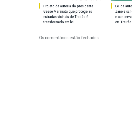
Projeto de autoria do presidente
Lei de aut
Gessé Maranata que protege as
Zane é san
estradas vicinais de Trairão é
e conserva
transformado em lei
em Trairão
Os comentários estão fechados.