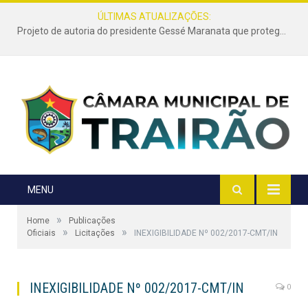
ÚLTIMAS ATUALIZAÇÕES:
Projeto de autoria do presidente Gessé Maranata que protege as estradas vicinais de Trairão é transformado em lei
MENU
»
Home
Publicações
»
»
Oficiais
Licitações
INEXIGIBILIDADE Nº 002/2017-CMT/IN
INEXIGIBILIDADE Nº 002/2017-CMT/IN
0