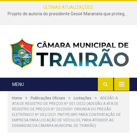
ÚLTIMAS ATUALIZAÇÕES:
Projeto de autoria do presidente Gessé Maranata que protege as estradas vicinais de Trairão é transformado em lei
MENU
»
»
»
Home
Publicações Oficiais
Licitações
ADESÃO A
ATA DE REGISTRO DE PREÇOS Nº 001/2022 (ADESÃO A ATA DE
REGISTRO DE PREÇOS Nº 20220001 ORIUNDA DO PREGÃO
ELETRÔNICO Nº 052/2021 PMT-PE-SRP, PARA CONTRATAÇÃO DE
EMPRESA PARA LOCAÇÃO DE VEÍCULOS, PARA ATENDER AS
DEMANDAS DA CÂMARA MUNICIPAL DE TRAIRÃO)