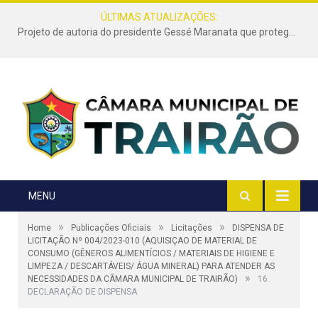
ÚLTIMAS ATUALIZAÇÕES:
Projeto de autoria do presidente Gessé Maranata que protege as estradas vicinais de Trairão é transformado em lei
MENU
»
»
»
Home
Publicações Oficiais
Licitações
DISPENSA DE
LICITAÇÃO Nº 004/2023-010 (AQUISIÇAO DE MATERIAL DE
CONSUMO (GÊNEROS ALIMENTÍCIOS / MATERIAIS DE HIGIENE E
LIMPEZA / DESCARTÁVEIS/ ÁGUA MINERAL) PARA ATENDER AS
»
NECESSIDADES DA CÂMARA MUNICIPAL DE TRAIRÃO)
16.
DECLARAÇÃO DE DISPENSA