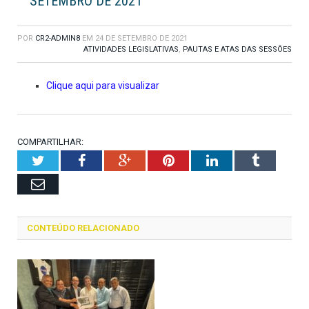
SETEMBRO DE 2021
POR
CR2-ADMIN8
EM
24 DE SETEMBRO DE 2021
ATIVIDADES LEGISLATIVAS
,
PAUTAS E ATAS DAS SESSÕES
Clique aqui para visualizar
COMPARTILHAR:
Twitter
Facebook
Google+
Pinterest
LinkedIn
Tumblr
Email
CONTEÚDO RELACIONADO