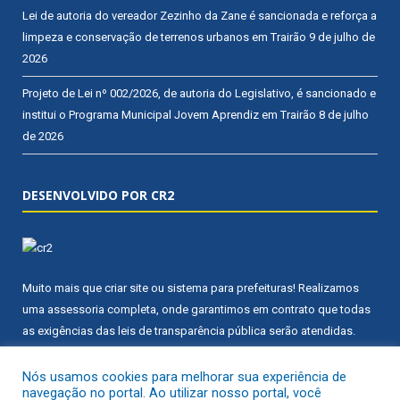
Lei de autoria do vereador Zezinho da Zane é sancionada e reforça a
limpeza e conservação de terrenos urbanos em Trairão
9 de julho de
2026
Projeto de Lei nº 002/2026, de autoria do Legislativo, é sancionado e
institui o Programa Municipal Jovem Aprendiz em Trairão
8 de julho
de 2026
DESENVOLVIDO POR CR2
Muito mais que
criar site
ou
sistema para prefeituras
! Realizamos
uma
assessoria
completa, onde garantimos em contrato que todas
as exigências das
leis de transparência pública
serão atendidas.
Conheça o
PNTP
e o
Radar da Transparência Pública
Nós usamos cookies para melhorar sua experiência de
navegação no portal. Ao utilizar nosso portal, você