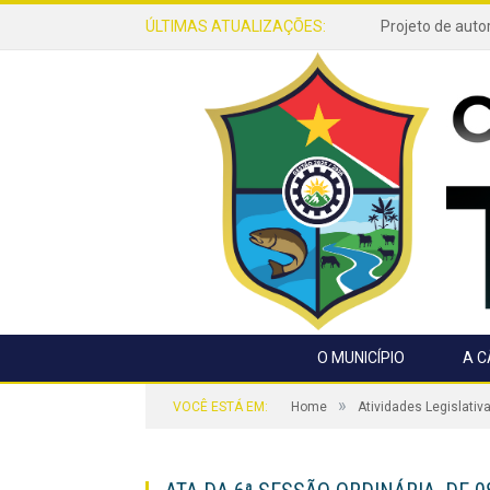
ÚLTIMAS ATUALIZAÇÕES:
O MUNICÍPIO
A 
»
VOCÊ ESTÁ EM:
Home
Atividades Legislativ