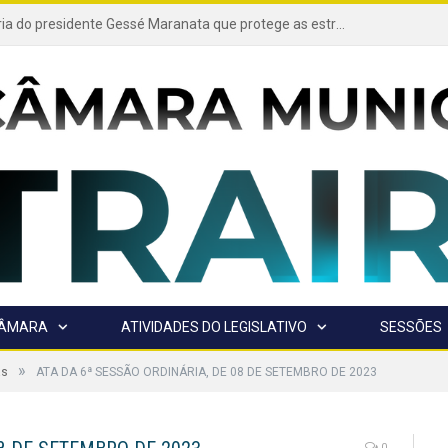
Projeto de autoria do presidente Gessé Maranata que protege as estradas vicinais de Trairão é transformado em lei
CÂMARA
ATIVIDADES DO LEGISLATIVO
SESSÕES
»
as
ATA DA 6ª SESSÃO ORDINÁRIA, DE 08 DE SETEMBRO DE 2023
0