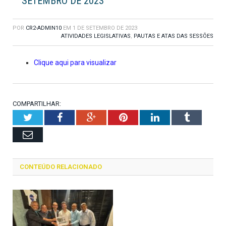
SETEMBRO DE 2023
POR
CR2-ADMIN10
EM
1 DE SETEMBRO DE 2023
ATIVIDADES LEGISLATIVAS
,
PAUTAS E ATAS DAS SESSÕES
Clique aqui para visualizar
COMPARTILHAR:
Twitter
Facebook
Google+
Pinterest
LinkedIn
Tumblr
Email
CONTEÚDO RELACIONADO