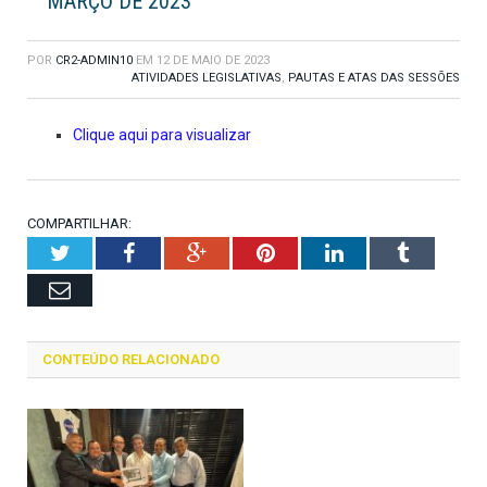
MARÇO DE 2023
POR
CR2-ADMIN10
EM
12 DE MAIO DE 2023
ATIVIDADES LEGISLATIVAS
,
PAUTAS E ATAS DAS SESSÕES
Clique aqui para visualizar
COMPARTILHAR:
Twitter
Facebook
Google+
Pinterest
LinkedIn
Tumblr
Email
CONTEÚDO RELACIONADO