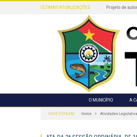
ÚLTIMAS ATUALIZAÇÕES:
O MUNICÍPIO
A 
»
VOCÊ ESTÁ EM:
Home
Atividades Legislativ